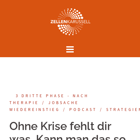
Springe
zum
Inhalt
3 DRITTE PHASE - NACH
THERAPIE
JOBSACHE
WIEDEREINSTIEG
PODCAST
STRATEGIE
Ohne Krise fehlt dir
was. Kann man das so