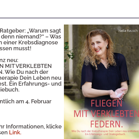
. Ratgeber: „Warum sagt
s denn niemand?“ – Was
h einer Krebsdiagnose
issen musst!
nz neu:
EN MIT VERKLEBTEN
. Wie Du nach der
herapie Dein Leben neu
est. Ein Erfahrungs- und
giebuch.
ntlich am 4. Februar
r Informationen, klicke
esen
Link.