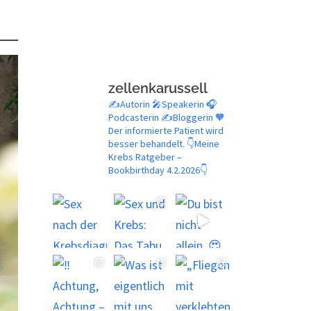
zellenkarussell
✍️Autorin 🎤Speakerin 🎧
Podcasterin ✍️Bloggerin
🧡
Der informierte Patient wird
besser behandelt.
👇Meine
Krebs Ratgeber –
Bookbirthday 4.2.2026👇