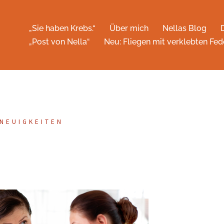
„Sie haben Krebs.“
Über mich
Nellas Blog
„Post von Nella“
Neu: Fliegen mit verklebten Fed
NEUIGKEITEN
k