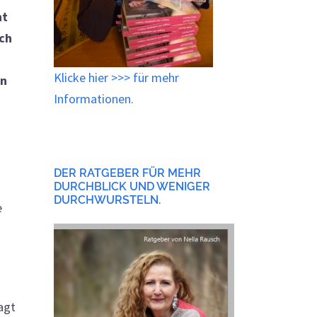
ht
ch
,
Klicke
hier
>>> für mehr
in
Informationen.
DER RATGEBER FÜR MEHR
DURCHBLICK UND WENIGER
DURCHWURSTELN.
e
agt