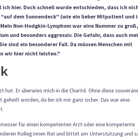
ich hier. Doch schnell wurde entschieden, dass ich nic
“auf dem Sonnendeck” (wie ein lieber Mitpatient und i
e. Mein Non-Hodgkin-Lymphom war eine Nummer zu groß
ium und besonders aggressiv. Die Gefahr, dass auch me
Sie sind ein besonderer Fall. Da müssen Menschen mit
 wir hier nicht leisten.”
ck
zt hat. Er überwies mich in die Charité. Ohne diese souverän
geheilt worden, da bin ich mir ganz sicher. Das war eine
t.
dmesser für einen kompetenten Arzt oder eine kompetente
on anderen Kolleg:innen Rat und bittet um Unterstützung und s