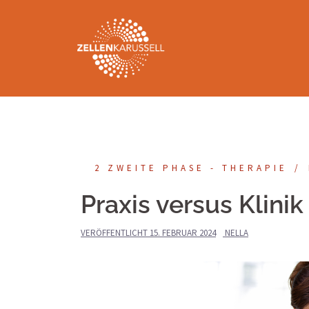
Springe
zum
Inhalt
2 ZWEITE PHASE - THERAPIE
Praxis versus Klini
VERÖFFENTLICHT
15. FEBRUAR 2024
NELLA