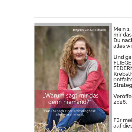
Mein 1
mir da
Du nac
alles w
Und ga
FLIEG
FEDERN
Krebst
entfalt
Strate
Veröffe
2026.
Für meh
auf di