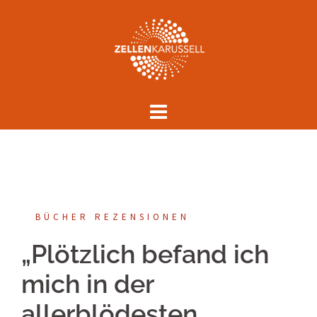
Springe
zum
Inhalt
BÜCHER REZENSIONEN
„Plötzlich befand ich
mich in der
allerblödesten