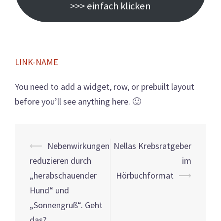
>>> einfach klicken
LINK-NAME
You need to add a widget, row, or prebuilt layout
before you’ll see anything here. 🙂
Beitrags-
⟵
Nebenwirkungen
Nellas Krebsratgeber
Navigation
reduzieren durch
im
„herabschauender
Hörbuchformat
⟶
Hund“ und
„Sonnengruß“. Geht
das?