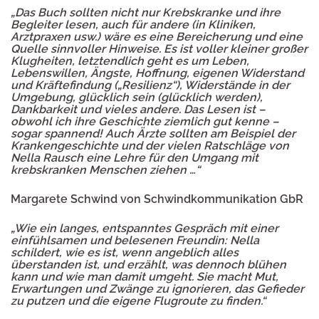
„Das Buch sollten nicht nur Krebskranke und ihre
Begleiter lesen, auch für andere (in Kliniken,
Arztpraxen usw.) wäre es eine Bereicherung und eine
Quelle sinnvoller Hinweise. Es ist voller kleiner großer
Klugheiten, letztendlich geht es um Leben,
Lebenswillen, Ängste, Hoffnung, eigenen Widerstand
und Kräftefindung („Resilienz“), Widerstände in der
Umgebung, glücklich sein (glücklich werden),
Dankbarkeit und vieles andere. Das Lesen ist –
obwohl ich ihre Geschichte ziemlich gut kenne –
sogar spannend! Auch Ärzte sollten am Beispiel der
Krankengeschichte und der vielen Ratschläge von
Nella Rausch eine Lehre für den Umgang mit
krebskranken Menschen ziehen …“
Margarete Schwind von Schwindkommunikation
GbR
„Wie ein langes, entspanntes Gespräch mit einer
einfühlsamen und belesenen Freundin: Nella
schildert, wie es ist, wenn angeblich alles
überstanden ist, und erzählt, was dennoch blühen
kann und wie man damit umgeht. Sie macht Mut,
Erwartungen und Zwänge zu ignorieren, das Gefieder
zu putzen und die eigene Flugroute zu finden.“