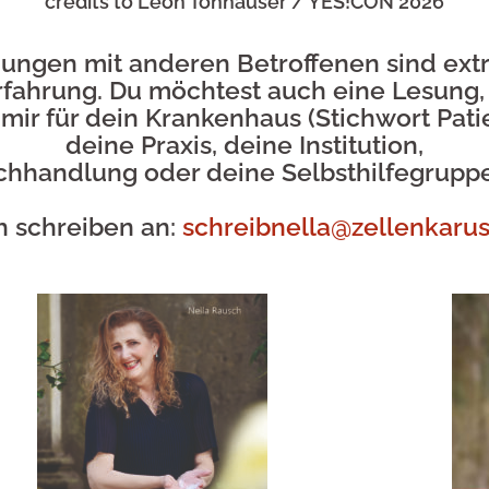
credits to Leon Tonhäuser / YES!CON 2026
ungen mit anderen Betroffenen sind ext
Erfahrung. Du möchtest auch eine Lesung
mir für dein
Krankenhaus (Stichwort Pati
deine Praxis, deine Institution,
chhandlung oder deine Selbsthilfegrupp
h schreiben an:
schreibnella@zellenkarus