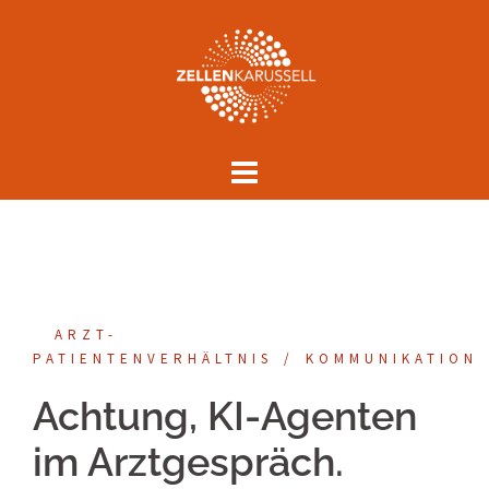
Springe
zum
Inhalt
ARZT-
PATIENTENVERHÄLTNIS
KOMMUNIKATION
Achtung, KI-Agenten
im Arztgespräch.