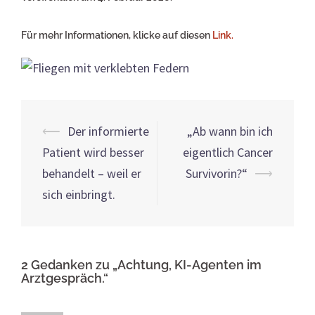
Für mehr Informationen, klicke auf diesen
Link.
Beitrags-
⟵
Der informierte
„Ab wann bin ich
Navigation
Patient wird besser
eigentlich Cancer
behandelt – weil er
Survivorin?“
⟶
sich einbringt.
2 Gedanken zu „
Achtung, KI-Agenten im
Arztgespräch.
“