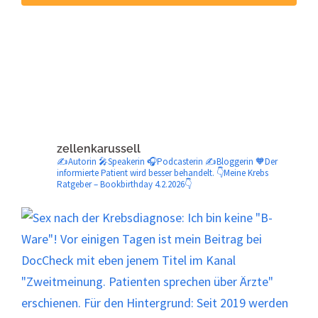
zellenkarussell
✍️Autorin 🎤Speakerin 🎧Podcasterin ✍️Bloggerin
🧡Der
informierte Patient wird besser behandelt.
👇Meine Krebs
Ratgeber – Bookbirthday 4.2.2026👇