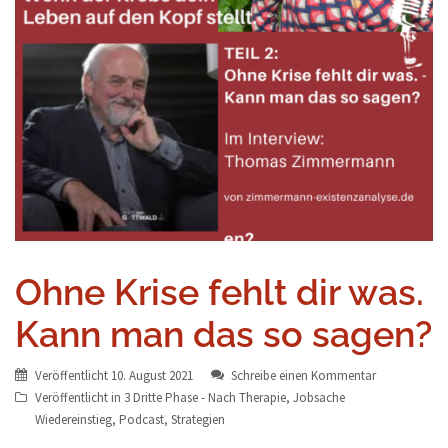
Ohne Krise fehlt dir was.
Kann man das so sagen?
Veröffentlicht
10. August 2021
Schreibe einen Kommentar
Veröffentlicht in
3 Dritte Phase - Nach Therapie
,
Jobsache
Wiedereinstieg
,
Podcast
,
Strategien