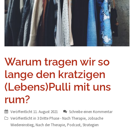
Warum tragen wir so
lange den kratzigen
(Lebens)Pulli mit uns
rum?
Veröffentlicht
11. August 2021
Schreibe einen Kommentar
Veröffentlicht in
3 Dritte Phase - Nach Therapie
,
Jobsache
Wiedereinstieg
,
Nach der Therapie
,
Podcast
,
Strategien