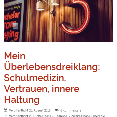
Mein
Überlebensdreiklang:
Schulmedizin,
Vertrauen, innere
Haltung
Veröffentlicht
26. August 2019
6 Kommentare
Veröffentlicht in
1 Erste Phase - Diagnose
,
2 Zweite Phase - Therapie
,