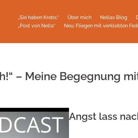
„Sie haben Krebs.“
Über mich
Nellas Blog
„Post von Nella“
Neu: Fliegen mit verklebten Fed
ch!“ – Meine Begegnung mi
Angst lass nac