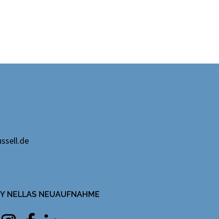
ssell.de
IFY NELLAS NEUAUFNAHME
Instagram
facebook
Linkedin