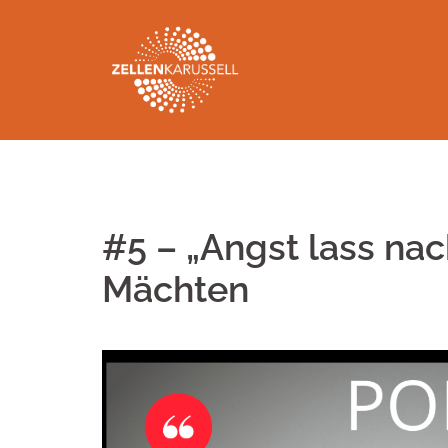
Springe
zum
Inhalt
#5 – „Angst lass na
Mächten