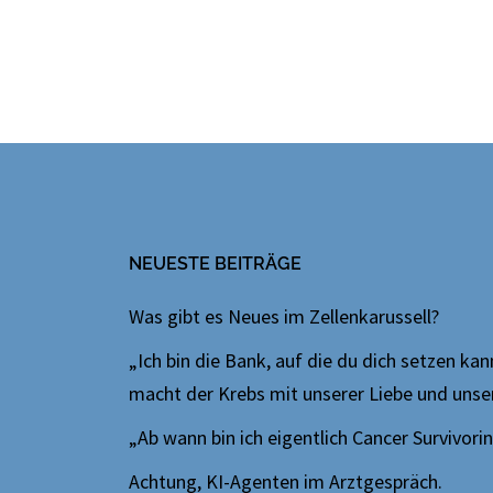
NEUESTE BEITRÄGE
Was gibt es Neues im Zellenkarussell?
„Ich bin die Bank, auf die du dich setzen ka
macht der Krebs mit unserer Liebe und uns
„Ab wann bin ich eigentlich Cancer Survivori
Achtung, KI-Agenten im Arztgespräch.