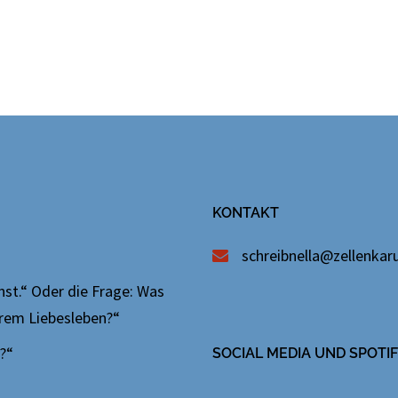
KONTAKT
schreibnella@zellenkaru
nnst.“ Oder die Frage: Was
erem Liebesleben?“
n?“
SOCIAL MEDIA UND SPOT