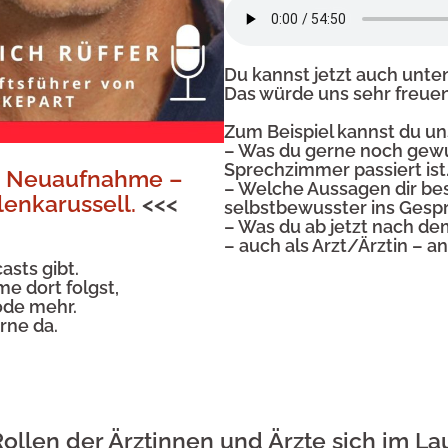
Du kannst jetzt auch unt
Das würde uns sehr freuen
Zum Beispiel kannst du un
– Was du gerne noch gewus
Sprechzimmer passiert ist
la Neuaufnahme –
– Welche Aussagen dir be
lenkarussell.
<<<
selbstbewusster ins Gesp
– Was du ab jetzt nach d
– auch als Arzt/Ärztin – 
asts gibt.
 dort folgst,
ode mehr.
rne da.
ollen der Ärztinnen und Ärzte sich im La