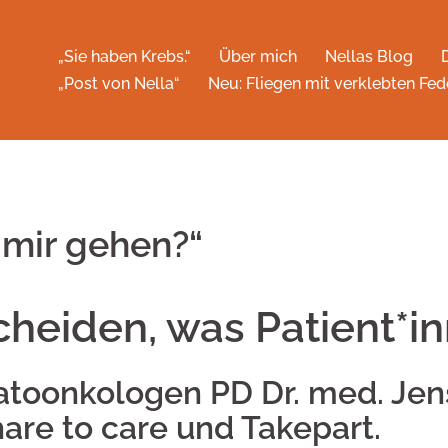
„Sie haben Krebs.“
Über mich
Nellas Blog
„Post von Nella“
Neu: Fliegen mit verklebten Fed
 mir gehen?“
eiden, was Patient*i
toonkologen PD Dr. med. Jens
are to care und Takepart.