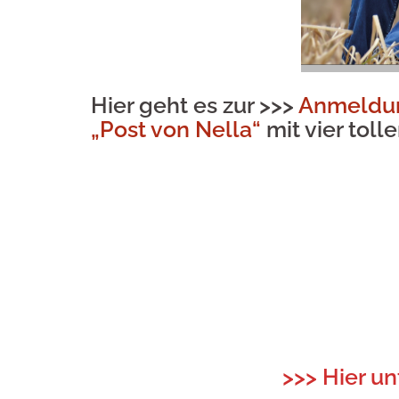
Hier geht es zur >>>
Anmeldun
„Post von Nella“
mit vier tol
>>> Hier u