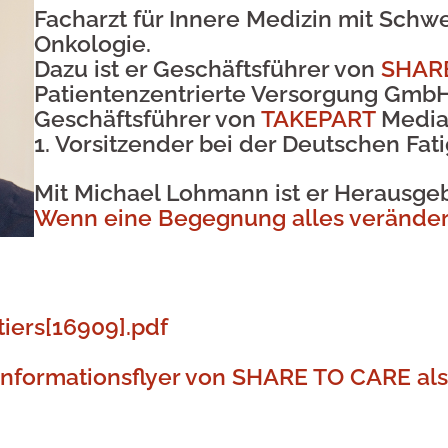
Facharzt für Innere Medizin mit Sch
Onkologie.
Dazu ist er Geschäftsführer von
SHAR
Patientenzentrierte Versorgung GmbH
Geschäftsführer von
TAKEPART
Media
1. Vorsitzender bei der Deutschen Fati
Mit
Michael Lohmann
ist er Herausge
Wenn eine Begegnung alles verändert:
iers[16909].pdf
Informationsflyer
von SHARE TO CARE als