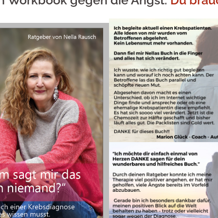
in
Workbook
gegen die Angst:
Du brau