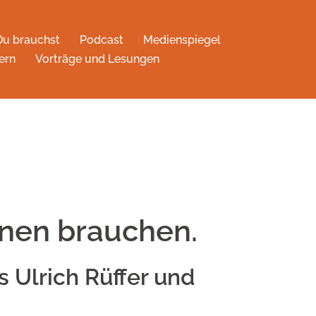
Du brauchst
Podcast
Medienspiegel
ern
Vorträge und Lesungen
nnen brauchen.
 Ulrich Rüffer und