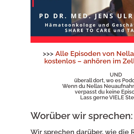
>>>
Alle Episoden von Nel
kostenlos – anhören im Zel
UND
überall dort, wo
es Podc
Wenn du Nellas Neuaufnahme
verpasst du keine Epis
Lass gerne VIELE Ste
Worüber wir sprechen:
Wir sprechen darüber, wie die R