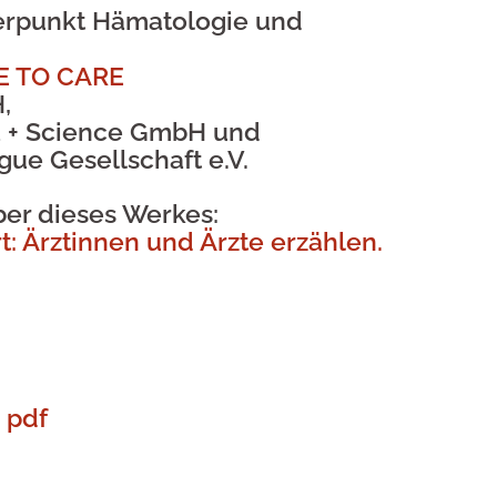
werpunkt Hämatologie und
E TO CARE
,
 + Science GmbH und
gue Gesellschaft e.V.
ber dieses Werkes:
 Ärztinnen und Ärzte erzählen.
 pdf