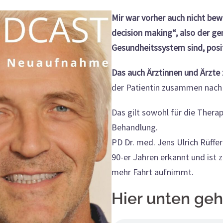
Mir war vorher auch nicht be
decision making“, also der 
Gesundheitssystem sind, posit
Das auch Ärztinnen und Ärzte 
der Patientin zusammen nac
Das gilt sowohl für die Thera
Behandlung.
PD Dr. med. Jens Ulrich Rüffer
90-er Jahren erkannt und ist z
mehr Fahrt aufnimmt.
Hier unten geh