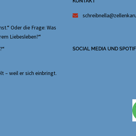
KONTAKT
schreibnella@zellenkaru
nnst.“ Oder die Frage: Was
erem Liebesleben?“
n?“
SOCIAL MEDIA UND SPOT
 – weil er sich einbringt.