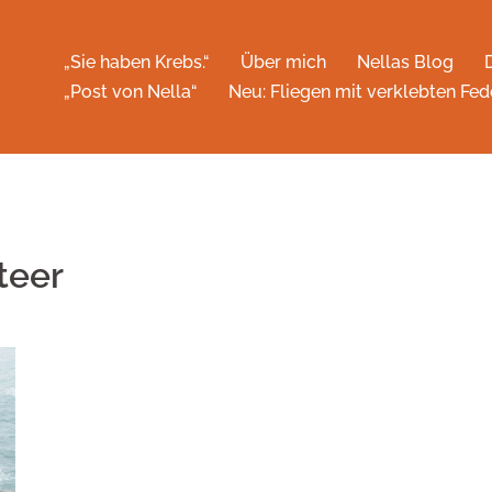
„Sie haben Krebs.“
Über mich
Nellas Blog
„Post von Nella“
Neu: Fliegen mit verklebten Fed
teer