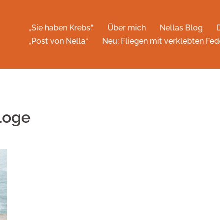
„Sie haben Krebs.“
Über mich
Nellas Blog
„Post von Nella“
Neu: Fliegen mit verklebten Fed
loge