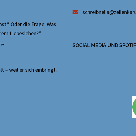
schreibnella@zellenkaru
nnst.“ Oder die Frage: Was
erem Liebesleben?“
n?“
SOCIAL MEDIA UND SPOT
 – weil er sich einbringt.