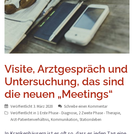
Visite, Arztgespräch und
Untersuchung, das sind
die neuen „Meetings“
Veröffentlicht
3. März 2020
Schreibe einen Kommentar
Veröffentlicht in
1 Erste Phase - Diagnose
,
2 Zweite Phase - Therapie
,
Arzt-Patientenverhältnis
,
Kommunikation
,
Stationsleben
In Krankenhäusern ist es oft so, dass es jeden Tag eine