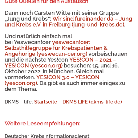
Gute Quellen für den Austausch:
Dann noch Carsten Witte mit seiner Gruppe
„Jung und Krebs“:
Wir sind füreinander da – Jung
und Krebs e.V. in Freiburg (jung-und-krebs.de)
.
Und natürlich einfach mal
bei
Yeswecan!cer
yeswecan!cer:
Selbsthilfegruppe für Krebspatienten &
Angehörige (yeswecan-cer.org)
vorbeischauen
und die nächste Yes!con
YES!CON – 2021 –
YES!CON (yescon.org)
besuchen: 15. und 16.
Oktober 2022, in München. Gleich mal
vormerken.
YES!CON 3.0 – YES!CON
(yescon.org)
. Da gibt es auch immer einiges zu
dem Thema.
DKMS – life:
Startseite – DKMS LIFE (dkms-life.de)
Weitere Leseempfehlungen
:
Deutscher Krebsinformationsdienst: