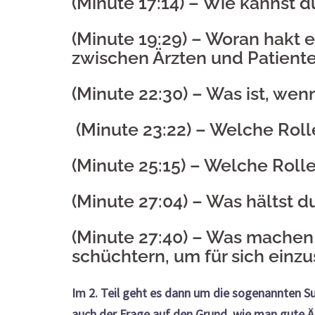
(Minute 17:14) –
Wie kannst du
(Minute 19:29) –
Woran hakt e
zwischen Ärzten und Patient
(Minute 22:30) –
Was ist, wen
(Minute 23:22) –
Welche Rolle
(Minute 25:15) –
Welche Rolle 
(Minute 27:04) –
Was hältst d
(Minute 27:40) –
Was machen Pa
schüchtern, um für sich einz
Im 2. Teil geht es dann um die sogenannten Su
auch der Frage auf den Grund, wie man gute Är