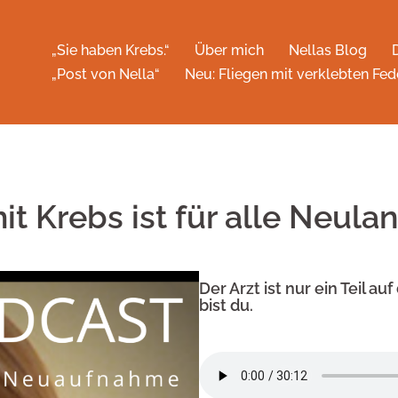
„Sie haben Krebs.“
Über mich
Nellas Blog
„Post von Nella“
Neu: Fliegen mit verklebten Fed
 Krebs ist für alle Neulan
Der Arzt ist nur ein Teil 
bist du.